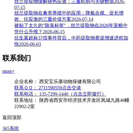
丝兰提取物缓解猪热应激：三重机制与关键数据
2026-
07-15
丝兰提取物在禽类养殖中的应用：降氨合规、促长增
效、抗应激的三重价值方案
2026-07-14
被贴了太久的"除臭标签"，丝兰提取物在2026年宠粮中
凭什么升维？
2026-06-15
抗生素超标37倍事件背后，中药提取物赛道增速进程加
快
2026-06-03
联系我们
more+
企业名称：
西安宝乐康动物保健有限公司
联系ＱＱ：
2711590559
点击交谈
联系电话：
135-7299-1440
（点击立即拨打）
联系地址：
陕西省西安市经济技术开发区凤城九路46幢
22902-2室
返回顶部
365系统