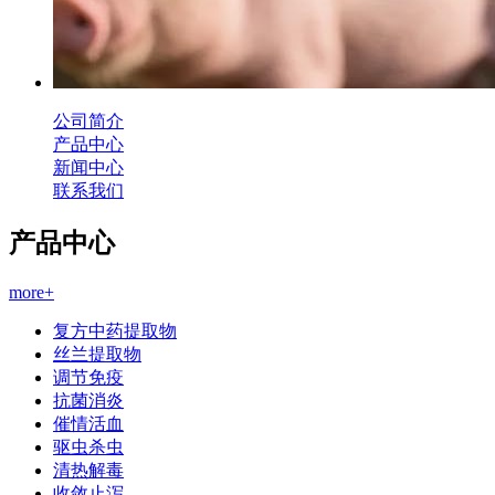
公司简介
产品中心
新闻中心
联系我们
产品中心
more+
复方中药提取物
丝兰提取物
调节免疫
抗菌消炎
催情活血
驱虫杀虫
清热解毒
收敛止泻