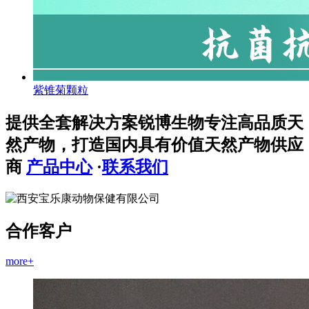
紫锥菊颗粒
提供全套解决方案
锐博生物专注高品质天
然产物，打造国内具有价值天然产物供应
商
产品中心
·
联系我们
合作客户
more+