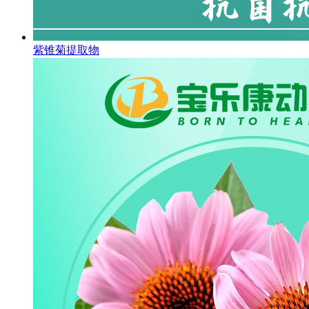
紫锥菊提取物