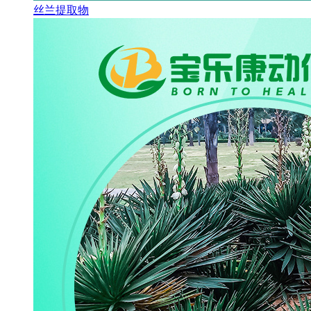
丝兰提取物