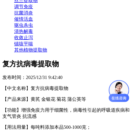
丝兰提取物
调节免疫
抗菌消炎
催情活血
驱虫杀虫
清热解毒
收敛止泻
镇咳平喘
其他植物提取物
复方抗病毒提取物
发布时间：2025/12/31 9:42:40
【中文名称】
复方抗病毒提取物
【产品来源】
黄芪
金银花
菊花
蒲公英等
【功能】
增强免疫力用于细菌性，病毒性引起的呼吸道疾病和
支气管炎
抗流感
【用法用量】每吨料添加本品
500
-
100
0克；