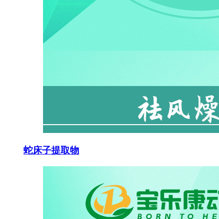
蛇床子提取物