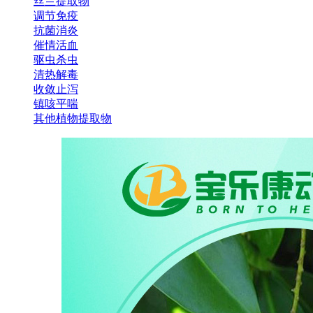
丝兰提取物
调节免疫
抗菌消炎
催情活血
驱虫杀虫
清热解毒
收敛止泻
镇咳平喘
其他植物提取物