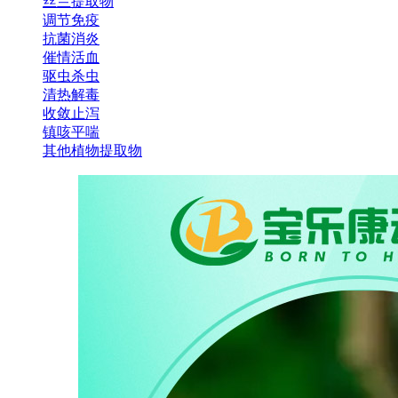
丝兰提取物
调节免疫
抗菌消炎
催情活血
驱虫杀虫
清热解毒
收敛止泻
镇咳平喘
其他植物提取物