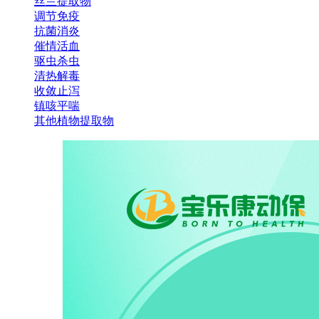
丝兰提取物
调节免疫
抗菌消炎
催情活血
驱虫杀虫
清热解毒
收敛止泻
镇咳平喘
其他植物提取物