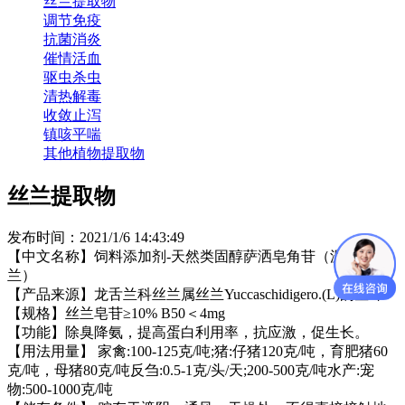
丝兰提取物
调节免疫
抗菌消炎
催情活血
驱虫杀虫
清热解毒
收敛止泻
镇咳平喘
其他植物提取物
丝兰提取物
发布时间：2021/1/6 14:43:49
【中文名称】饲料添加剂-天然类固醇萨洒皂角苷（源自丝
兰）
【产品来源】龙舌兰科丝兰属丝兰Yuccaschidigero.(L)的茎叶
【规格】丝兰皂苷≥10% B50＜4mg
【功能】除臭降氨，提高蛋白利用率，抗应激，促生长。
【用法用量】 家禽:100-125克/吨;猪:仔猪120克/吨，育肥猪60
克/吨，母猪80克/吨反刍:0.5-1克/头/天;200-500克/吨水产:宠
物:500-1000克/吨