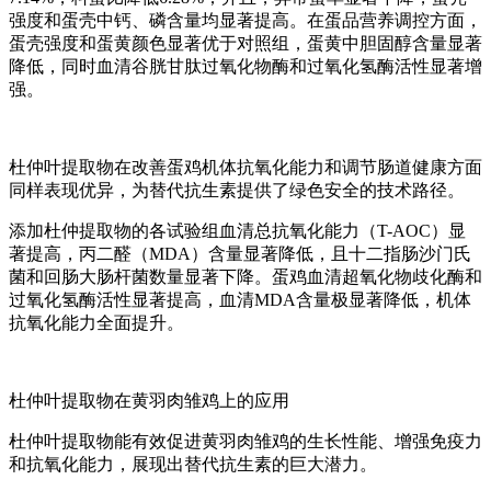
强度和蛋壳中钙、磷含量均显著提高。在蛋品营养调控方面，
蛋壳强度和蛋黄颜色显著优于对照组，蛋黄中胆固醇含量显著
降低，同时血清谷胱甘肽过氧化物酶和过氧化氢酶活性显著增
强。
杜仲叶提取物在改善蛋鸡机体抗氧化能力和调节肠道健康方面
同样表现优异，为替代抗生素提供了绿色安全的技术路径。
添加杜仲提取物的各试验组血清总抗氧化能力（T-AOC）显
著提高，丙二醛（MDA）含量显著降低，且十二指肠沙门氏
菌和回肠大肠杆菌数量显著下降。蛋鸡血清超氧化物歧化酶和
过氧化氢酶活性显著提高，血清MDA含量极显著降低，机体
抗氧化能力全面提升。
杜仲叶提取物在黄羽肉雏鸡上的应用
杜仲叶提取物能有效促进黄羽肉雏鸡的生长性能、增强免疫力
和抗氧化能力，展现出替代抗生素的巨大潜力。