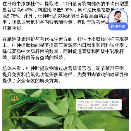
在日粮中添加杜仲叶提取物，21日龄黄羽肉雏鸡的平均日增重
显著提高6.49%，料重比降低5.99%，同时法氏囊指数显著提
高5.78%。此外，杜仲叶提取物还能显著提高血清总蛋白水
平，降低尿素氮和谷丙转氨酶含量，有助于改善蛋白质代谢和
肝脏功能。
在肠道健康维护与替代抗生素方面，杜仲叶提取物同样表现突
出。杜仲提取物能显著提高三黄鸡平均日增重和饲料转化率，
降低盲肠中大肠杆菌的数量，同时促进盲肠和回肠中乳酸杆
菌、双歧杆菌等有益菌的增殖。
总体来看，杜仲叶提取物通过改善肠道形态、调节菌群平衡、
提升免疫和抗氧化功能等多重途径，为黄羽肉雏鸡的健康养殖
提供了安全有效的解决方案。