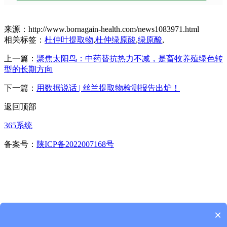
来源：http://www.bornagain-health.com/news1083971.html
相关标签：
杜仲叶提取物
,
杜仲绿原酸
,
绿原酸
,
上一篇：
聚焦太阳鸟：中药替抗热力不减，是畜牧养殖绿色转
型的长期方向
下一篇：
用数据说话 | 丝兰提取物检测报告出炉！
返回顶部
365系统
备案号：
陕ICP备2022007168号
×