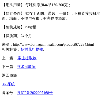
【
用法用量
】
每吨料添加本品
150-300
克；
【
储存条件
】
贮存于遮阴、通风、干燥处，不得直接接触地
面、墙面，不得与有毒，有害物质混放。
【
包装规格
】
25kg/
桶
【
保质期
】
24
个月
来源：http://www.bornagain-health.com/product672294.html
相关标签：
杨树花粗提物
,
上一篇：
常山提取物
下一篇：
苍术提取物
返回顶部
365系统
备案号：
陕ICP备2022007168号