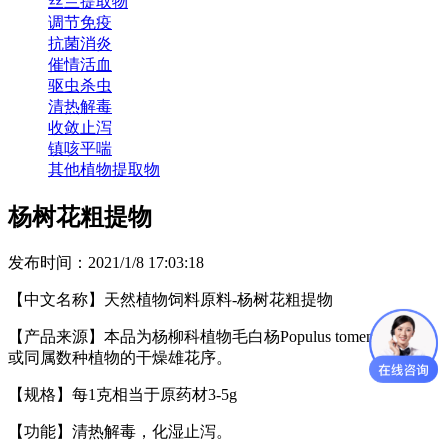
丝兰提取物
调节免疫
抗菌消炎
催情活血
驱虫杀虫
清热解毒
收敛止泻
镇咳平喘
其他植物提取物
杨树花粗提物
发布时间：2021/1/8 17:03:18
【中文名称】天然植物饲料原料
-
杨树花粗提物
【
产品
来源】
本品为杨柳科植物毛白杨
Populus tomentosa Carr
或同属数种植物的干燥雄花序。
【规格】
每
1
克相当于原药材
3-5
g
【功能】
清热解毒，化湿止泻。