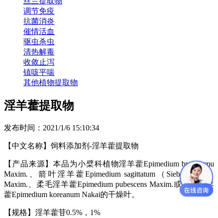
丝兰提取物
调节免疫
抗菌消炎
催情活血
驱虫杀虫
清热解毒
收敛止泻
镇咳平喘
其他植物提取物
淫羊藿提取物
发布时间：2021/1/6 15:10:34
【中文名称】饲料添加剂
-
淫羊藿提取物
【产品来源】本品为小檗科植物淫羊藿
Epimedium brevicomu
Maxim.
、
箭叶淫羊藿
Epimedium sagittatum
（
Sieb.etZucc.
）
Maxim.
、柔毛淫羊藿
Epimedium pubescens Maxim.
或朝鲜淫羊
藿
Epimedium koreanum Nakai
的干燥叶。
【规格】淫羊藿苷
0.5%
，
1%