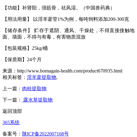
【功能】补肾阳，强筋骨，祛风湿。
（中国兽药典
）
【用法用量】
以淫羊藿苷
1%
为例，每吨饲料添加
200-300
克
【储存条件】
贮存于遮阴、通风、干燥处，不得直接接触地
面、墙面，不得与有毒，有害物质混放
【包装规格】
25kg/
桶
【保质期】
24
个月
来源：http://www.bornagain-health.com/product670935.html
相关标签：
淫羊藿提取物
,
上一篇：
肉桂提取物
下一篇：
露水草提取物
返回顶部
365系统
备案号：
陕ICP备2022007168号