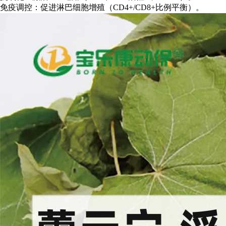
免疫调控：促进淋巴细胞增殖（CD4+/CD8+比例平衡）。