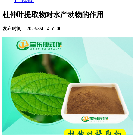
行业动态
杜仲叶提取物对水产动物的作用
发布时间：2023/8/4 14:55:00