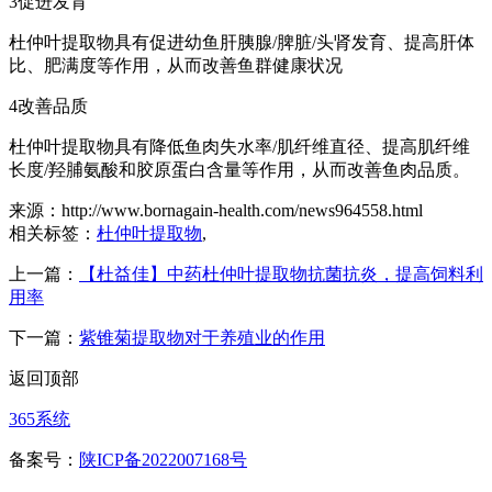
3促进发育
杜仲叶提取物具有促进幼鱼肝胰腺/脾脏/头肾发育、提高肝体
比、肥满度等作用，从而改善鱼群健康状况
4改善品质
杜仲叶提取物具有降低鱼肉失水率/肌纤维直径、提高肌纤维
长度/羟脯氨酸和胶原蛋白含量等作用，从而改善鱼肉品质。
来源：http://www.bornagain-health.com/news964558.html
相关标签：
杜仲叶提取物
,
上一篇：
【杜益佳】中药杜仲叶提取物抗菌抗炎，提高饲料利
用率
下一篇：
紫锥菊提取物对于养殖业的作用
返回顶部
365系统
备案号：
陕ICP备2022007168号