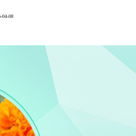
-04-08