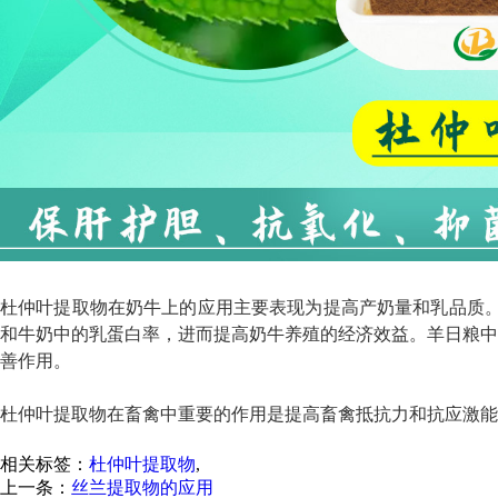
杜仲叶提取物在奶牛上的应用主要表现为提高产奶量和乳品质。奶牛
和牛奶中的乳蛋白率，进而提高奶牛养殖的经济效益。羊日粮中
善作用。
杜仲叶提取物在畜禽中重要的作用是提高畜禽抵抗力和抗应激能
相关标签：
杜仲叶提取物
,
上一条：
丝兰提取物的应用