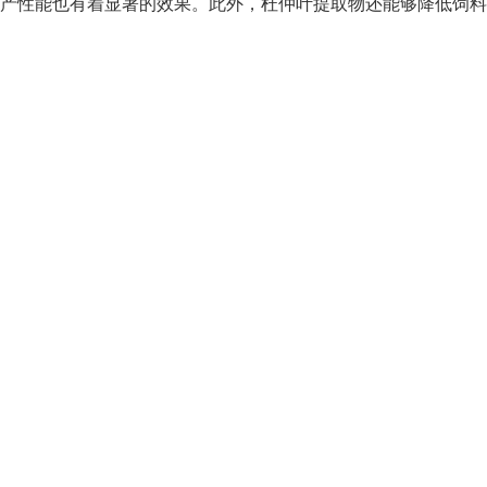
产性能也有着显著的效果。此外，杜仲叶提取物还能够降低饲料