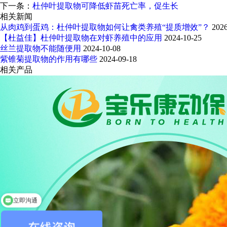
下一条：
杜仲叶提取物可降低虾苗死亡率，促生长
相关新闻
从肉鸡到蛋鸡：杜仲叶提取物如何让禽类养殖“提质增效”？
2026
【杜益佳】杜仲叶提取物在对虾养殖中的应用
2024-10-25
丝兰提取物不能随便用
2024-10-08
紫锥菊提取物的作用有哪些
2024-09-18
相关产品
立即沟通
您需要什么产品