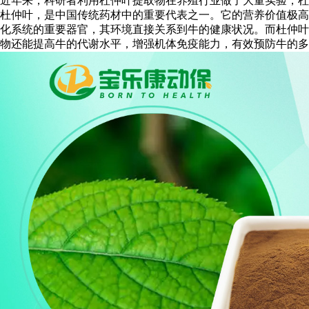
近年来，科研者利用杜仲叶提取物在养殖行业做了大量实验，杜
杜仲叶，是中国传统药材中的重要代表之一。它的营养价值极高
化系统的重要器官，其环境直接关系到牛的健康状况。而杜仲叶
物还能提高牛的代谢水平，增强机体免疫能力，有效预防牛的多