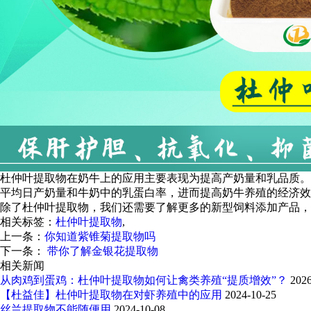
杜仲叶提取物在奶牛上的应用主要表现为提高产奶量和乳品质。孔韬
平均日产奶量和牛奶中的乳蛋白率，进而提高奶牛养殖的经济效
除了杜仲叶提取物，我们还需要了解更多的新型饲料添加产品，
相关标签：
杜仲叶提取物
,
上一条：
你知道紫锥菊提取物吗
下一条：
带你了解金银花提取物
相关新闻
从肉鸡到蛋鸡：杜仲叶提取物如何让禽类养殖“提质增效”？
2026
【杜益佳】杜仲叶提取物在对虾养殖中的应用
2024-10-25
丝兰提取物不能随便用
2024-10-08