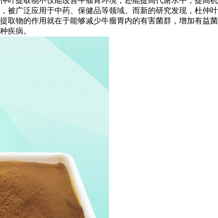
仲叶提取物不仅能改善牛瘤胃环境，还能提高代谢水平，提高机
，被广泛应用于中药、保健品等领域。而新的研究发现，杜仲叶
提取物的作用就在于能够减少牛瘤胃内的有害菌群，增加有益菌
种疾病。