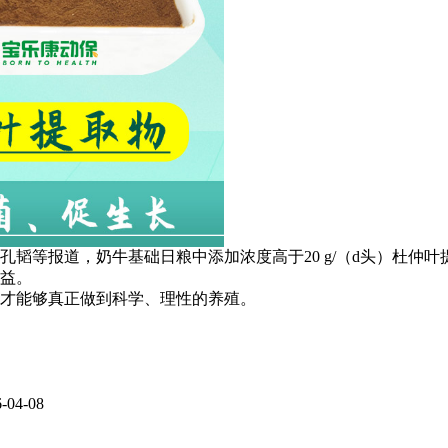
等报道，奶牛基础日粮中添加浓度高于20 g/（d头）杜仲叶提取
益。
才能够真正做到科学、理性的养殖。
-04-08