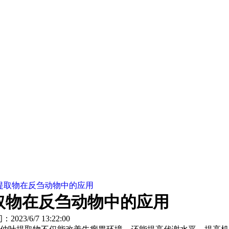
提取物在反刍动物中的应用
取物在反刍动物中的应用
：2023/6/7 13:22:00