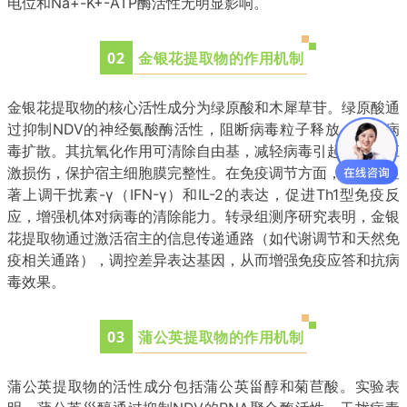
电位和Na+-K+-ATP酶活性无明显影响
。
0
2
金银花提取物的作用机制
金银花提取物的核心活性成分为绿原酸和木犀草苷。绿原酸通
过抑制NDV的神经氨酸酶活性，阻断病毒粒子释放，减少病
毒扩散
。其抗氧化作用可清除自由基，减轻病毒引起的氧化应
激损伤，保护宿主细胞膜完整性
。在免疫调节方面，金银花显
著上调干扰素-γ（IFN-γ）和IL-2的表达，促进Th1型免疫反
应，增强机体对病毒的清除能力
。转录组测序研究表明，金银
花提取物通过激活宿主的信息传递通路（如代谢调节和天然免
疫相关通路），调控差异表达基因，从而增强免疫应答和抗病
毒效果。
0
3
蒲公英提取物的作用机制
蒲公英提取物的活性成分包括蒲公英甾醇和菊苣酸。实验表