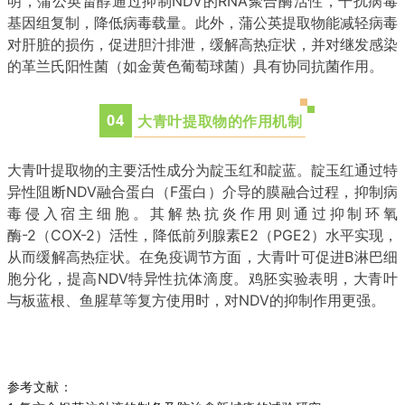
明，蒲公英甾醇通过抑制NDV的RNA聚合酶活性，干扰病毒
基因组复制，降低病毒载量
。此外，蒲公英提取物能减轻病毒
对肝脏的损伤，促进胆汁排泄，缓解高热症状，并对继发感染
的革兰氏阳性菌（如金黄色葡萄球菌）具有协同抗菌作用
。
0
4
大青叶提取物的作用机制
大青叶提取物的主要活性成分为靛玉红和靛蓝。靛玉红通过特
异性阻断NDV融合蛋白（F蛋白）介导的膜融合过程，抑制病
毒侵入宿主细胞
。其解热抗炎作用则通过抑制环氧
酶-2（COX-2）活性，降低前列腺素E2（PGE2）水平实现，
从而缓解高热症状
。在免疫调节方面，大青叶可促进B淋巴细
胞分化，提高NDV特异性抗体滴度
。鸡胚实验表明，大青叶
与板蓝根、鱼腥草等复方使用时，对NDV的抑制作用更强。
参考文献：