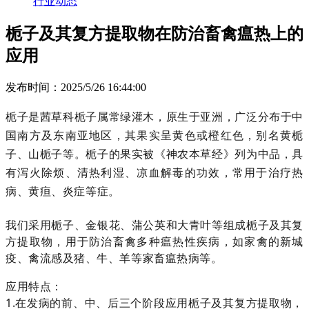
行业动态
栀子及其复方提取物在防治畜禽瘟热上的
应用
发布时间：2025/5/26 16:44:00
栀子是茜草科栀子属常绿灌木，原生于亚洲，广泛分布于中
国南方及东南亚地区，其果实呈黄色或橙红色，别名黄栀
子、山栀子等。栀子的果实被《神农本草经》列为中品，具
有泻火除烦、清热利湿、凉血解毒的功效，常用于治疗热
病、黄疸、炎症等症。
我们
采用栀子、金银花、蒲公英和大青叶等组成
栀子及其复
方提取物，用于防治畜禽多种瘟热性疾病，如家禽的新城
疫、禽流感及猪、牛、羊等家畜瘟热病等。
应用特点：
1.在发病的前、中、后三个阶段应用
栀子及其复方提取物，