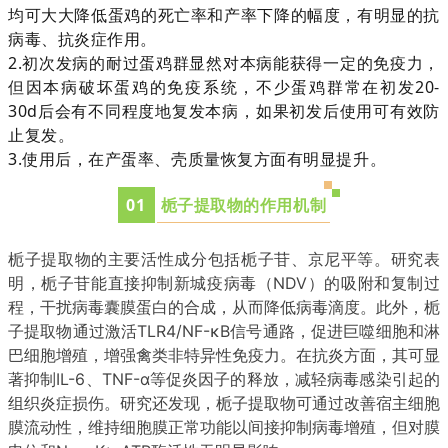
均可大大降低蛋鸡的死亡率和产率下降的幅度，有明显的抗
病毒、抗炎症作用。
2.初次发病的耐过蛋鸡群显然对本病能获得一定的免疫力，
但因本病破坏蛋鸡的免疫系统，不少蛋鸡群常在初发20-
30d后会有不同程度地复发本病，如果初发后使用可有效防
止复发。
3.使用后，在产蛋率、壳质量恢复方面有明显提升。
0
1
栀子提取物的作用机制
栀子提取物的主要活性成分包括栀子苷、京尼平等。研究表
明，栀子苷能直接抑制新城疫病毒（NDV）的吸附和复制过
程，干扰病毒囊膜蛋白的合成，从而降低病毒滴度。此外，栀
子提取物通过激活TLR4/NF-κB信号通路，促进巨噬细胞和淋
巴细胞增殖，增强禽类非特异性免疫力。在抗炎方面，其可显
著抑制IL-6、TNF-α等促炎因子的释放，减轻病毒感染引起的
组织炎症损伤
。研究还发现，栀子提取物可通过改善宿主细胞
膜流动性，维持细胞膜正常功能以间接抑制病毒增殖，但对膜