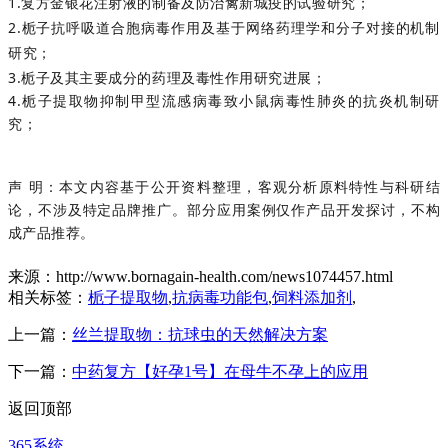
1.
复方金银花注射液的制备及防治禽新城疫的试验研究；
2.
栀子抗呼吸道合胞病毒作用及基于网络药理学和分子对接的机制
研究；
3.
栀子及其主要成分的药理及毒性作用研究进展；
4.
栀子提取物抑制甲型流感病毒致小鼠病毒性肺炎的抗炎机制研
究；
声 明：本文内容基于公开资料整理，客观分析原料特性与科研结
论，不涉及特定品牌推广。部分应用案例仅作产品开发探讨，不构
成产品推荐。
来源：http://www.bornagain-health.com/news1074457.html
相关标签：
栀子提取物
,
抗病毒功能包
,
饲料添加剂
,
上一篇：
丝兰提取物：抗球虫的天然解决方案
下一篇：
中药复方【好孕1号】在母牛不孕上的应用
返回顶部
365系统