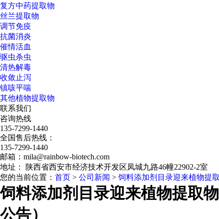
复方中药提取物
丝兰提取物
调节免疫
抗菌消炎
催情活血
驱虫杀虫
清热解毒
收敛止泻
镇咳平喘
其他植物提取物
联系我们
咨询热线
135-7299-1440
全国售后热线：
135-7299-1440
邮箱：mila@rainbow-biotech.com
地址： 陕西省西安市经济技术开发区凤城九路46幢22902-2室
您的当前位置：
首页
>
公司新闻
>
饲料添加剂目录迎来植物提取
饲料添加剂目录迎来植物提取物新
公告）