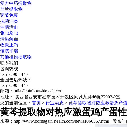
复方中药提取物
丝兰提取物
调节免疫
抗菌消炎
催情活血
驱虫杀虫
清热解毒
收敛止泻
镇咳平喘
其他植物提取物
联系我们
咨询热线
135-7299-1440
全国售后热线：
135-7299-1440
邮箱：mila@rainbow-biotech.com
地址： 陕西省西安市经济技术开发区凤城九路46幢22902-2室
您的当前位置：
首页
>
行业动态
>
黄芩提取物对热应激蛋鸡产
黄芩提取物对热应激蛋鸡产蛋性
来源：http://www.bornagain-health.com/news1066367.html 发布时