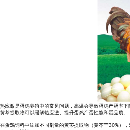
热应激是蛋鸡养殖中的常见问题，高温会导致蛋鸡产蛋率下
黄芩提取物可以缓解热应激、提升蛋鸡产蛋性能和蛋品质。
在蛋鸡饲料中添加不同剂量的黄芩提取物（黄芩苷30%），