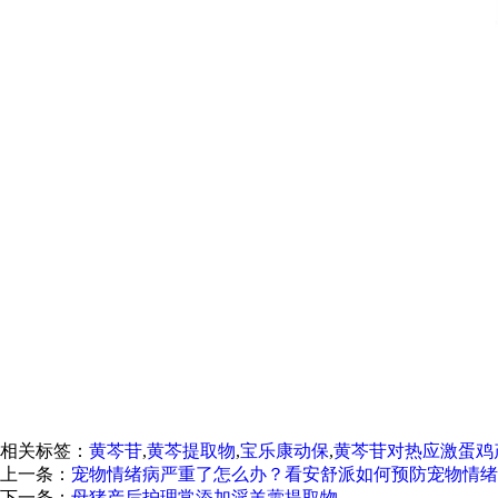
相关标签：
黄芩苷
,
黄芩提取物
,
宝乐康动保
,
黄芩苷对热应激蛋鸡
上一条：
宠物情绪病严重了怎么办？看安舒派如何预防宠物情绪
下一条：
母猪产后护理常添加淫羊藿提取物