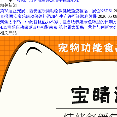
相关新闻
第28届亚宠展，西安宝乐康动物保健诚邀您莅临，展位N6D61
2
喜报|西安宝乐康动保饲料添加剂生产许可证顺利续展
2026-05-0
聚焦太阳鸟：中药替抗热力不减，是畜牧养殖绿色转型的长期方
4.15宝乐康动保邀请您相聚南京-第七届太阳鸟・营养与创新大
相关产品