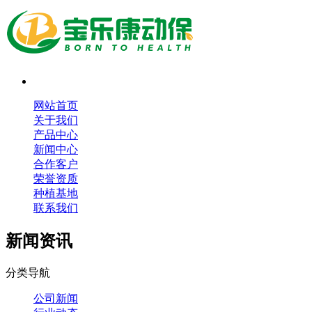
网站首页
关于我们
产品中心
新闻中心
合作客户
荣誉资质
种植基地
联系我们
新闻资讯
分类导航
公司新闻