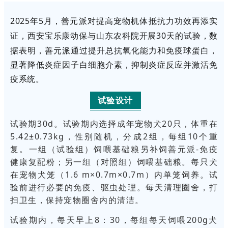
2025
年
5
月，善元派
对提高宠物机体抵抗力功效再添实
证，西安宝乐康动保与山东农科院开展
30
天的试验，数
据表明，善元派
通过提升总抗氧化能力和免疫球蛋白，
显著降低炎症因子白细胞介素，抑制炎症反应并激活免
疫系统。
试验设计
试验期30d。试验期内选择成年宠物犬20只，体重在
5.42±0.73kg，性别随机，分成2组，每组10个重
复。一组（试验组）饲喂基础粮另补饲善元派-免疫
健康复配粉；另一组（对照组）饲喂基础粮。每只犬
在宠物犬笼（1.6 m×0.7m×0.7m）内单笼饲养。试
验前进行必要的免疫、驱虫处理。每天清理圈舍，打
扫卫生，保持宠物圈舍内的清洁。
试验期内，每天早上8：30，每组每天饲喂200g犬