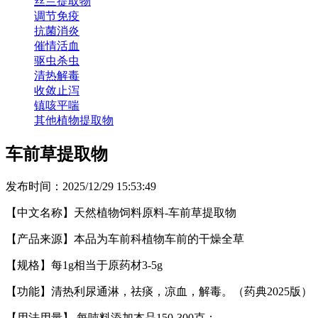
丝兰提取物
调节免疫
抗菌消炎
催情活血
驱虫杀虫
清热解毒
收敛止泻
镇咳平喘
其他植物提取物
车前草提取物
发布时间：2025/12/29 15:53:49
【中文名称】天然植物饲料原料
-
车前草提
取物
【产品来源】本品为车前科植物车前
的
干燥全草
【规格】
每
1g
相当于原药材
3-5g
【功能】清热利尿通淋，祛痰，凉血，解毒。
（药典2025版）
【用法用量】
每吨料添加本品
15
0-300
克；