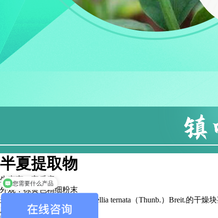
半夏提取物
您需要什么产品
生产商：宝乐康
有什么要求
外观：棕黄色精细粉末
来源：天南星科植物半夏Pinellia ternata（Thunb.）Breit.的干燥
应用：镇咳平喘