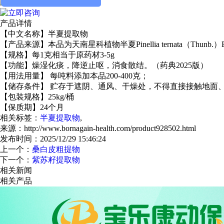
产品详情
【中文名称】半夏提取物
【
产品
来源】
本品为天南星科植物半夏
Pinellia ternata
（
Thunb.
）
【规格】
每
1
克相当于原药材
3-5
g
【功能】
燥湿化痰，降逆止呕，消食散结。
（药典2025版）
【
用法用量
】
每吨料添加本品
200-400
克；
【
储存条件
】
贮存于遮阴、通风、干燥处，不得直接接触地面
【
包装规格
】
25kg/
桶
【
保质期
】
24
个月
相关标签：
半夏提取物
,
来源：http://www.bornagain-health.com/product928502.html
发布时间：2025/12/29 15:46:24
上一个：
桑白皮粗提物
下一个：
紫苏籽提取物
相关新闻
相关产品