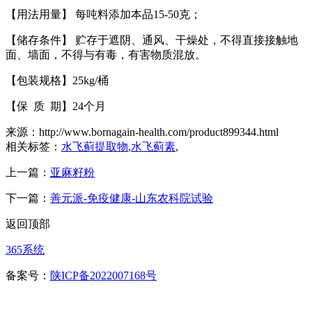
【
用法用量
】
每吨料添加本品
15-50
克；
【
储存条件
】
贮存于遮阴、通风、干燥处，不得直接接触地
面、墙面，不得与有毒，有害物质混放。
【
包装规格
】
25kg/
桶
【
保 质 期
】
24
个月
来源：http://www.bornagain-health.com/product899344.html
相关标签：
水飞蓟提取物
,
水飞蓟素
,
上一篇：
亚麻籽粉
下一篇：
善元派-免疫健康-山东农科院试验
返回顶部
365系统
备案号：
陕ICP备2022007168号