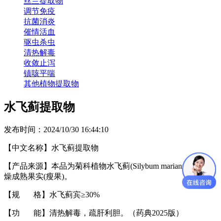
丝兰提取物
调节免疫
抗菌消炎
催情活血
驱虫杀虫
清热解毒
收敛止泻
镇咳平喘
其他植物提取物
水飞蓟提取物
发布时间：2024/10/30 16:44:10
【中文名称】水飞蓟提取物
【
产品
来源】
本品为菊科植物水飞蓟
(Silybum marianum)
的干
燥成熟果实
(
瘦果
)
。
【规 格】
水飞蓟宾
≥
30%
【功 能】
清热解毒，疏肝利胆。（药典2025版）