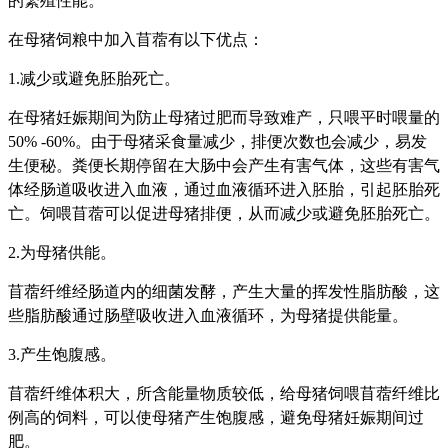
的繁殖性能。
在母猪饲粮中加入苜蓿有以下优点：
1.减少或避免胚胎死亡。
在母猪妊娠期间为防止母猪过肥而
导致难产，只喂平时喂量的
50% -60%。由于母猪采食量减少，排便次数也会减少，易发
生便秘。粪便长期停留在大肠中会产生有害气体，这些有害气
体经肠道吸收进入血液，通过血液循环进入胚胎，引起胚胎死
亡。饲喂苜蓿可以促进母猪排便，从而减少或避免胚胎死亡。
2.为母猪供
能
。
苜蓿纤维经肠道内的细菌发酵，产生大量的挥发性脂肪酸，这
些脂肪酸通过肠壁吸收进入血液循环，为母猪提供能量。
3.产生饱腹感。
苜蓿纤维体积大，所含能量物质较低，给母猪饲喂苜蓿纤维比
例高的饲料，可以使母猪产生饱腹感，避免母猪妊娠期间过
肥。