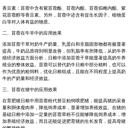
香豆素：
苜蓿中含有
紫苜蓿酚
、
苜蓿内酯
、苜蓿拟雌内酯、紫
花苜蓿醇等
香豆素
。另外，苜蓿中还含有促生长因子、植物蛋
白等对人体有益的物质。
二、苜蓿在牛羊中的应用效果
添加苜蓿干草对奶牛产奶量、乳蛋白和非脂固形物都有极显著
提高，牛奶品质得到明显改善，但乳脂率有所降低，从奶牛养
殖经济效益方面分析，日粮中添加苜蓿干草能显著提高奶牛养
殖业的整体效益。苜蓿可以替代奶牛日粮中部分精料，也可以
作为优质的粗饲料，优化日粮组成，且能在不同程度上提高奶
牛的产奶量和经济效益。
三、苜蓿在猪中的应用效果
在育肥猪日粮中用苜蓿粉代替豆粕饲喂肥猪，能提高猪的采食
量和胴体瘦肉率，降低饲养成本，显著增加养殖效益。在猪的
基础日粮中添加一定量的苜蓿草粉不仅能够降低饲养成本，增
加养殖经济效益，而且还能促进肥育猪的生长发育，提高母猪