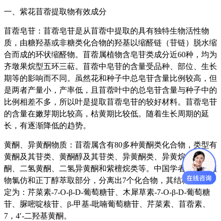
一、紫花苜蓿提取物有效成分
苜蓿皂苷
：
苜蓿
皂苷
是从苜蓿中提取的具有独特生物活性物
质，由糖羟基或非糖类化合物的羟基以缩醛链（苷链）脱水缩
合而成的环状缩醛物。苜蓿属植物含皂苷类成分近60种，均为
齐墩果烷型五环三萜。苜蓿中皂苷的含量受品种、部位、生长
期等的影响而不同。虽然花和种子中总皂苷含量比例较高，但
是两者产量小，产率低，且苜蓿叶中的总皂苷含量与种子中的
比例相差不多，所以叶是提取苜蓿皂苷的较好材料。苜蓿皂苷
的含量在嫩芽期比较高，枯黄期比较低。随着生长周期的延
长，有逐渐降低的趋势。
黄酮、异黄酮物质：
苜蓿属含有80多种
黄酮类化合物
，类型有
黄酮及其苷类、黄酮醇及其苷类、异黄酮类、异黄烷、查耳
酮、二氢黄酮、二氢异黄酮和紫檀烷类等。中国学者从苜蓿植
物氯仿和正丁醇萃取部分，分离出7个化合物，其结构分别鉴
定为：芹菜素-7-O-β-D-葡萄糖苷、木犀草素-7-O-β-D-葡萄糖
苷、脲嘧啶核苷、β-甲基-吡喃葡萄糖苷、芹菜素、苜蓿素、
7，4′-二羟基黄酮。