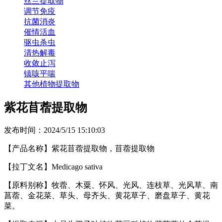
丝兰提取物
调节免疫
抗菌消炎
催情活血
驱虫杀虫
清热解毒
收敛止泻
镇咳平喘
其他植物提取物
紫花苜蓿提取物
发布时间：2024/5/15 15:10:03
【产品名称】紫花苜蓿提取物，苜蓿提取物
【拉丁文名】Medicago sativa
【原料别称】牧蓿、木粟、怀风、光风、连枝草、光风草、南
菖蓿、金花菜、草头、母齐头、黄花草子、磨盘草子、黄花
菜。