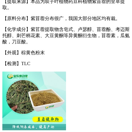
【提取来源】本品为双子叶植物药豆科植物紫苜蓿的全草提
取。
【原料分布】紫苜蓿分布很广，我国大部分地区均有栽。
【化学成分】紫苢蓿提取物含皂式、卢瑟醇、苜蓿酚、考迈斯
托醇、刺芒柄花素、大豆黄酮等异黄酮衍生物，苜蓿素，瓜氨
酸，刀豆酸。
【外观】棕黄色粉末
【检测】TLC