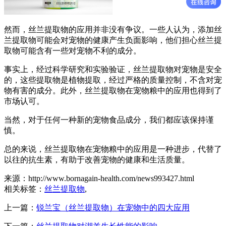
然而，丝兰提取物的应用并非没有争议。一些人认为，添加丝
兰提取物可能会对宠物的健康产生负面影响，他们担心丝兰提
取物可能含有一些对宠物不利的成分。
事实上，经过科学研究和实验验证，丝兰提取物对宠物是安全
的，这些提取物是植物提取，经过严格的质量控制，不含对宠
物有害的成分。此外，丝兰提取物在宠物粮中的应用也得到了
市场认可。
当然，对于任何一种新的宠物食品成分，我们都应该保持谨
慎。
总的来说，丝兰提取物在宠物粮中的应用是一种进步，代替了
以往的抗生素，有助于改善宠物的健康和生活质量。
来源：http://www.bornagain-health.com/news993427.html
相关标签：
丝兰提取物
,
上一篇：
锐兰宝（丝兰提取物）在宠物中的四大应用