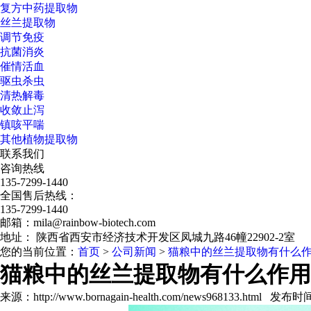
复方中药提取物
丝兰提取物
调节免疫
抗菌消炎
催情活血
驱虫杀虫
清热解毒
收敛止泻
镇咳平喘
其他植物提取物
联系我们
咨询热线
135-7299-1440
全国售后热线：
135-7299-1440
邮箱：mila@rainbow-biotech.com
地址： 陕西省西安市经济技术开发区凤城九路46幢22902-2室
您的当前位置：
首页
>
公司新闻
>
猫粮中的丝兰提取物有什么
猫粮中的丝兰提取物有什么作用
来源：http://www.bornagain-health.com/news968133.html 发布时间