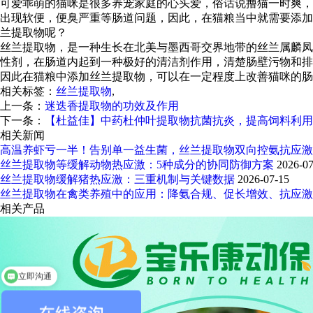
可爱乖萌的猫咪是很多养宠家庭的心头爱，俗话说撸猫一时爽，
出现软便，便臭严重等肠道问题，因此，在猫粮当中就需要添加
兰提取物呢？
丝兰提取物，是一种生长在北美与墨西哥交界地带的丝兰属麟凤
性剂，在肠道内起到一种极好的清洁剂作用，清楚肠壁污物和排
因此在猫粮中添加丝兰提取物，可以在一定程度上改善猫咪的肠
相关标签：
丝兰提取物
,
上一条：
迷迭香提取物的功效及作用
下一条：
【杜益佳】中药杜仲叶提取物抗菌抗炎，提高饲料利用
相关新闻
高温养虾亏一半！告别单一益生菌，丝兰提取物双向控氨抗应激
丝兰提取物等缓解动物热应激：5种成分的协同防御方案
2026-07
丝兰提取物缓解猪热应激：三重机制与关键数据
2026-07-15
丝兰提取物在禽类养殖中的应用：降氨合规、促长增效、抗应激
相关产品
立即沟通
您需要什么产品