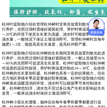
杜仲叶提取物介绍在管理杜仲树时宜将其放置到散光的地方进
行养护，光照过强时需做好遮荫处理。养护时将温度控制在10
～20℃的环境下使其生长更为茂盛。浇水时可根据季节来决定
浇水量，一般情况下保证土壤湿润即可。管理杜仲树时宜每年
施肥1～2次，能提高其生长速度，提高杜仲胶产量。
杜仲叶提取物介绍在杜仲树的生长期间宜将其放置到散光处进
行养护，但光照过强时还需做好遮阴处理，一般让其接受50％
～60％的光照即可促进其生长发育。杜仲叶提取物介绍杜仲树
对温度的适应性较强，养护时将温度控制在10～30℃，会使得
杜仲树的生长更加旺盛。杜仲树也具有一定的抗寒能力，但在
北方地区养殖冬季还是要做好防寒措施。杜仲叶提取物介绍杜
仲树喜欢温暖湿润的环境，浇水时可以根据季节来控制浇水
量，杜仲树也怕涝，浇水也不宜过多以免产生积水影响起生长
发育，一般来说浇水时保持土壤湿润即可。
杜仲树小苗生长缓慢，栽种后在每年春季和夏季都要进行追