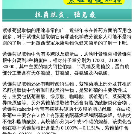
紫锥菊提取物的用途非常的广，近些年来在兽药方面的应用也
很多，对于紫锥菊提取物它有哪些化学成分很多人可能不是特
别的了解，一起跟西安宝乐康动物保健来简单的了解一下吧。
紫锥菊提取物中含有多糖以及糖蛋白，从狭叶紫锥菊和紫锥菊
根中分离到3种糖蛋白，相对分子量分别为 17000、21000、
30000，其中主要的糖为阿拉伯糖、半乳糖及葡糖胺，蛋白质
部分主要含有天冬氨酸、甘氨酸、谷氨酸及丙氨酸。
紫锥菊提取物还还有咖啡酸衍生物，紫锥菊地上部分及其根的
乙醇提取物中含有咖啡酸类衍生物，是紫锥菊的主要活性成
分，主要包括菊苣酸、绿原酸、咖啡酸、紫锥菊甙、菜蓟菊和
异绿原酸等。另外紫锥菊提取物中还含有脂肪酰胺类化合物，
紫锥菊staherb中含带有羰基共轭两个双键的脂肪酰胺，在白松
果菊中主要含在 2 位上有羰基的酮基烯烃和酮基炔烃。结构为
不饱和脂肪酰胺，其烷基部分为4个或5个碳的烷基。该类化合
物在狭叶紫锥菊根部含量为 0.1009%～0.1151%，紫锥菊中含