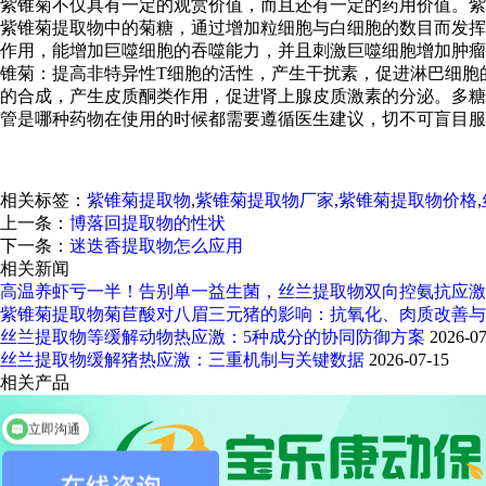
紫锥菊不仅具有一定的观赏价值，而且还有一定的药用价值。紫
紫锥菊提取物中的菊糖，通过增加粒细胞与白细胞的数目而发挥
作用，能增加巨噬细胞的吞噬能力，并且刺激巨噬细胞增加肿瘤
锥菊：提高非特异性T细胞的活性，产生干扰素，促进淋巴细胞的
的合成，产生皮质酮类作用，促进肾上腺皮质激素的分泌。多糖
管是哪种药物在使用的时候都需要遵循医生建议，切不可盲目服
相关标签：
紫锥菊提取物
,
紫锥菊提取物厂家
,
紫锥菊提取物价格
,
上一条：
博落回提取物的性状
下一条：
迷迭香提取物怎么应用
相关新闻
高温养虾亏一半！告别单一益生菌，丝兰提取物双向控氨抗应激
紫锥菊提取物菊苣酸对八眉三元猪的影响：抗氧化、肉质改善与
丝兰提取物等缓解动物热应激：5种成分的协同防御方案
2026-07
丝兰提取物缓解猪热应激：三重机制与关键数据
2026-07-15
相关产品
立即沟通
您需要什么产品