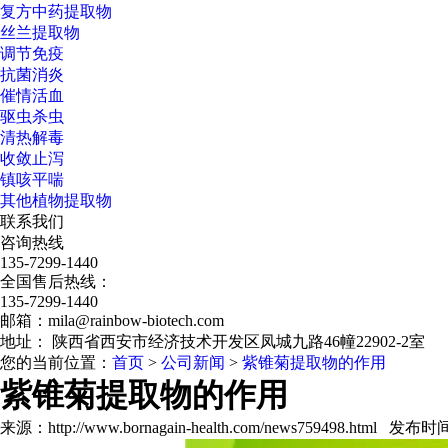
复方中药提取物
丝兰提取物
调节免疫
抗菌消炎
催情活血
驱虫杀虫
清热解毒
收敛止泻
镇咳平喘
其他植物提取物
联系我们
咨询热线
135-7299-1440
全国售后热线：
135-7299-1440
邮箱：mila@rainbow-biotech.com
地址： 陕西省西安市经济技术开发区凤城九路46幢22902-2室
您的当前位置：
首页
>
公司新闻
>
紫锥菊提取物的作用
紫锥菊提取物的作用
来源：http://www.bornagain-health.com/news759498.html 发布时间