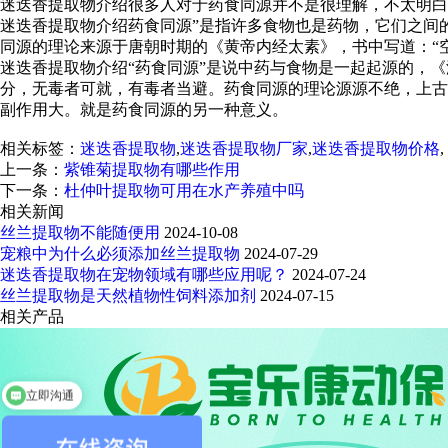
迷迭香提取物介绍很多人对于药食同源并不是很理解，不太明白
迷迭香提取物介绍药食同源”是指许多食物也是药物，它们之间的
同源的理论来源于唐朝时期的《黄帝内经太素》，书中写道：“空
迷迭香提取物介绍“药食同源”是说中药与食物是一起起源的，
分，无毒者可就，有毒者当避。药食同源的理论源源不绝，上古
副作用大。就是药食同源的另一种意义。
相关标签：
迷迭香提取物
,
迷迭香提取物厂家
,
迷迭香提取物价格
,
上一条：
紫锥菊提取物有哪些作用
下一条：
杜仲叶提取物可用在水产养殖中吗
相关新闻
丝兰提取物不能随便用
2024-10-08
宠粮中为什么必须添加丝兰提取物
2024-07-29
迷迭香提取物在宠物领域有哪些应用呢？
2024-07-24
丝兰提取物是天然植物性饲料添加剂
2024-07-15
相关产品
立即沟通
您需要什么产品