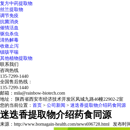
复方中药提取物
丝兰提取物
调节免疫
抗菌消炎
催情活血
驱虫杀虫
清热解毒
收敛止泻
镇咳平喘
其他植物提取物
联系我们
咨询热线
135-7299-1440
全国售后热线：
135-7299-1440
邮箱：mila@rainbow-biotech.com
地址： 陕西省西安市经济技术开发区凤城九路46幢22902-2室
您的当前位置：
首页
>
公司新闻
>
迷迭香提取物介绍药食同源
迷迭香提取物介绍药食同源
来源：http://www.bornagain-health.com/news696728.html 发布时间