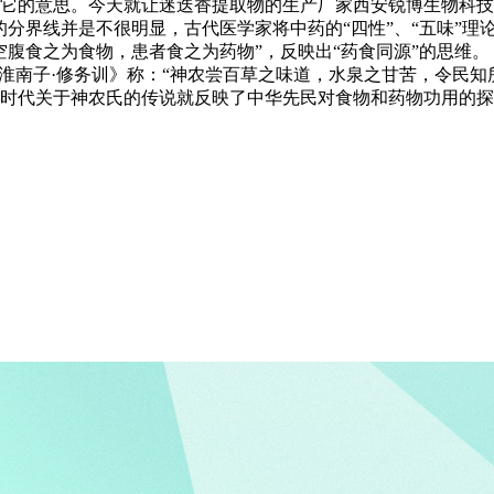
它的意思。今天就让迷迭香提取物的生产厂家西安锐博生物科技
分界线并是不很明显，古代医学家将中药的“四性”、“五味”理论
腹食之为食物，患者食之为药物”，反映出“药食同源”的思维。
《淮南子·修务训》称：“神农尝百草之味道，水泉之甘苦，令民
时代关于神农氏的传说就反映了中华先民对食物和药物功用的探