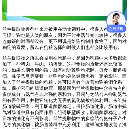
丝兰提取物近些年来常被用在动物饲料中。很多人都有养狗的
习惯，狗也是人类的朋友，因为平时生活节奏比较快，很多人
连做饭的时间都没有，更不用说是给狗狗制作食物了，因为对
狗狗的喜爱，所以在狗粮选择的时候人们也都会比较用心。
丝兰提取物之所以会被用在狗粮中，是因为狗粮中大多数都添
加了一些猪肉、牛肉、鸡蛋等。这些食物的热量还是比较高
的，如果长期食用的话，就有能导致狗狗肥胖、偏食、肠道疾
病、粪便恶臭等症状，对狗狗的身体健康也有一定的影响。而
加入了丝兰提取物的狗粮，是可以有效个改善狗狗的消化系
统，保护它们的肠道健康。那是因为丝兰提取物中含有特有的
多糖成分与氨气有非常强的亲和力，容易与之结合来抑制氨气
的有害作用，并把它转化为无害的氮化物被机体利用。来维持
肠道酸碱平衡，利于肠道菌群稳定，保护肠道健康。肠道中氨
气对肠道中具有负面作用，阻碍肠壁吸收，影响菌群稳定，对
日粮的消化有不利影响。丝兰提取物中的多糖结合氨分子产生
无毒的氮化物，被肠道菌群中充分利用，这样间接地改善了消