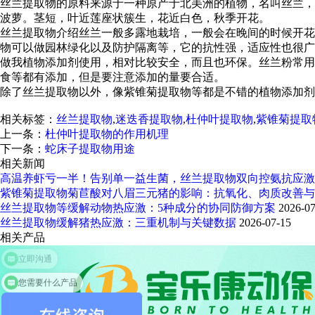
丝兰提取物的原料来源于一种原产于北美洲的植物，名叫丝兰，
波萝。茎短，叶近莲座状簇生，花近白色，秋季开花。
丝兰提取物介绍丝兰一般多露地栽培，一般会在晚间的时候开花
物可以做园林绿化以及防护隔离等，它的抗性强，适应性也很广
做我植物添加剂使用，相对比较安全，而且也环保。丝兰粉常用
食等都有添加，但是要注意添加的量要合适。
除了丝兰提取物以外，像紫锥菊提取物等都是不错的植物添加剂
相关标签：
丝兰提取物
,
迷迭香提取物
,
杜仲叶提取物
,
紫锥菊提取
上一条：
杜仲叶提取物的作用机理
下一条：
蛇床子提取物用途
相关新闻
高温养虾亏一半！告别单一益生菌，丝兰提取物双向控氨抗应激
紫锥菊提取物菊苣酸对八眉三元猪的影响：抗氧化、肉质改善与
丝兰提取物等缓解动物热应激：5种成分的协同防御方案
2026-07
丝兰提取物缓解猪热应激：三重机制与关键数据
2026-07-15
相关产品
您需要什么产品