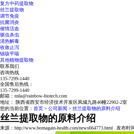
复方中药提取物
丝兰提取物
调节免疫
抗菌消炎
催情活血
驱虫杀虫
清热解毒
收敛止泻
镇咳平喘
其他植物提取物
联系我们
咨询热线
135-7299-1440
全国售后热线：
135-7299-1440
邮箱：mila@rainbow-biotech.com
地址： 陕西省西安市经济技术开发区凤城九路46幢22902-2室
您的当前位置：
首页
>
公司新闻
>
丝兰提取物的原料介绍
丝兰提取物的原料介绍
来源：http://www.bornagain-health.com/news664773.html 发布时间