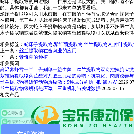
蛇床子提取物的用途很广，作用还是比较大的。我们都知道不管
的。具体都有哪些，我们一起来简单的看看吧。
蛇床子提取物可以用水煎服，在煎服的时候首先取适合的蛇床子
在服用。第三种方法就是用蛇床子提取物煎成汤药，然后用汤药
会比较好。因为蛇床子提取物毕竟是药物，所以如果不按医生说
床子提取物或者是紫锥菊提取物等植物提取物可以联系西安锐博
相关标签：
蛇床子提取物
,
紫锥菊提取物
,
丝兰提取物
,
杜仲叶提取
上一条：
丝兰提取物在畜禽业的应用
下一条：
紫锥菊的种植
相关新闻
高温养虾亏一半！告别单一益生菌，丝兰提取物双向控氨抗应激
紫锥菊提取物菊苣酸对八眉三元猪的影响：抗氧化、肉质改善与
丝兰提取物等缓解动物热应激：5种成分的协同防御方案
2026-07
丝兰提取物缓解猪热应激：三重机制与关键数据
2026-07-15
相关产品
您需要什么产品