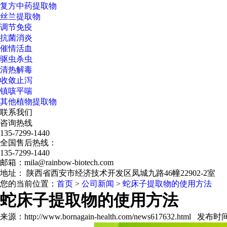
复方中药提取物
丝兰提取物
调节免疫
抗菌消炎
催情活血
驱虫杀虫
清热解毒
收敛止泻
镇咳平喘
其他植物提取物
联系我们
咨询热线
135-7299-1440
全国售后热线：
135-7299-1440
邮箱：mila@rainbow-biotech.com
地址： 陕西省西安市经济技术开发区凤城九路46幢22902-2室
您的当前位置：
首页
>
公司新闻
>
蛇床子提取物的使用方法
蛇床子提取物的使用方法
来源：http://www.bornagain-health.com/news617632.html 发布时间