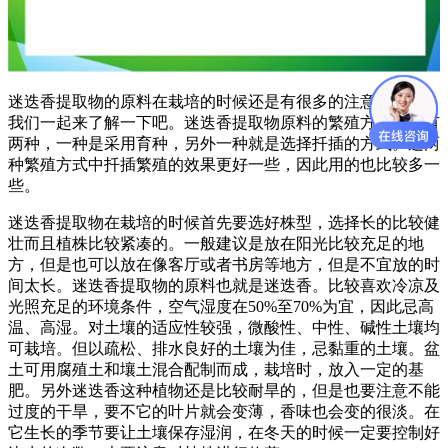
迷迭香提取物的原料在栽培的时候还是有很多的注意事项的。
我们一起来了解一下吧。迷迭香提取物原料的繁殖方法一般有
两种，一种是采用育种，另外一种就是选择扦插的方式。这两
种繁殖方式中扦插繁殖的效果更好一些，因此用的也比较多一
些。
迷迭香提取物在栽培的时候首先要选好株型，选择长的比较健
壮而且植株比较紧凑的。一般建议是放在阳光比较充足的地
方，但是也可以放在像客厅或者书房等地方，但是不宜放的时
间太长。迷迭香提取物的原料也就是迷迭香。比较喜欢冷凉及
光照充足的环境条件，空气湿度在50%至70%为宜，因此忌高
温、高湿。对土壤的适应性较强，微酸性、中性、碱性土壤均
可栽培。但以疏松、排水良好的土壤为佳，忌黏重的土壤。盆
土可用腐殖土和壤土混合配制而成，栽培时，放入一定的基
肥。另外迷迭香这种植物还是比较耐旱的，但是也要注意不能
过度的干旱，要不它的叶片就会变薄，香味也会变的很淡。在
它生长的季节要让土壤保存湿润，在冬天的时候一定要控制好