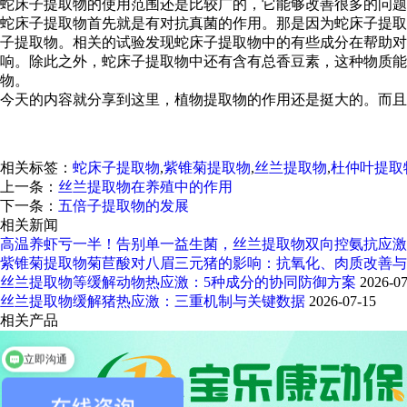
蛇床子提取物的使用范围还是比较广的，它能够改善很多的问题
蛇床子提取物首先就是有对抗真菌的作用。那是因为蛇床子提取
子提取物。相关的试验发现蛇床子提取物中的有些成分在帮助对
响。除此之外，蛇床子提取物中还有含有总香豆素，这种物质能
物。
今天的内容就分享到这里，植物提取物的作用还是挺大的。而且
相关标签：
蛇床子提取物
,
紫锥菊提取物
,
丝兰提取物
,
杜仲叶提取
上一条：
丝兰提取物在养殖中的作用
下一条：
五倍子提取物的发展
相关新闻
高温养虾亏一半！告别单一益生菌，丝兰提取物双向控氨抗应激
紫锥菊提取物菊苣酸对八眉三元猪的影响：抗氧化、肉质改善与
丝兰提取物等缓解动物热应激：5种成分的协同防御方案
2026-07
丝兰提取物缓解猪热应激：三重机制与关键数据
2026-07-15
相关产品
您需要什么产品