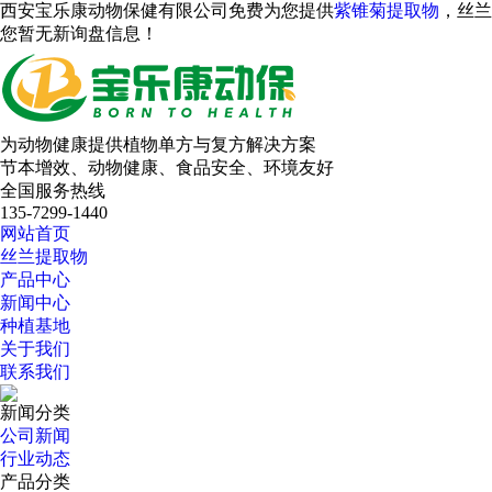
西安宝乐康动物保健有限公司免费为您提供
紫锥菊提取物
，丝兰
您暂无新询盘信息！
为动物健康提供植物单方与复方解决方案
节本增效、动物健康、食品安全、环境友好
全国服务热线
135-7299-1440
网站首页
丝兰提取物
产品中心
新闻中心
种植基地
关于我们
联系我们
新闻分类
公司新闻
行业动态
产品分类