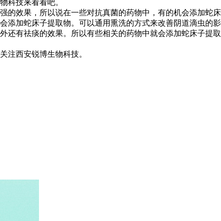
物科技来看看吧。
强的效果，所以说在一些对抗真菌的药物中，有的机会添加蛇床
会添加蛇床子提取物。可以通用熏洗的方式来改善阴道滴虫的影
外还有祛痰的效果。所以有些相关的药物中就会添加蛇床子提取
关注西安锐博生物科技。