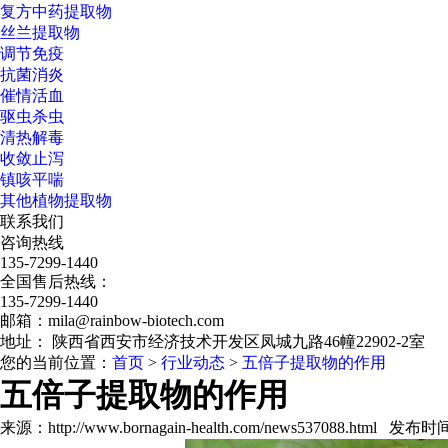
复方中药提取物
丝兰提取物
调节免疫
抗菌消炎
催情活血
驱虫杀虫
清热解毒
收敛止泻
镇咳平喘
其他植物提取物
联系我们
咨询热线
135-7299-1440
全国售后热线：
135-7299-1440
邮箱：mila@rainbow-biotech.com
地址： 陕西省西安市经济技术开发区凤城九路46幢22902-2室
您的当前位置：
首页
>
行业动态
>
五倍子提取物的作用
五倍子提取物的作用
来源：http://www.bornagain-health.com/news537088.html 发布时间