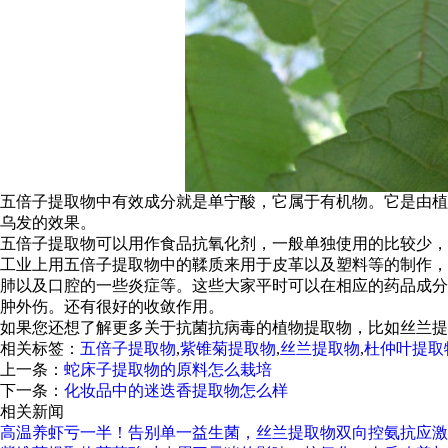
五倍子提取物中有效成分就是单宁酸，它属于有机物。它是由植
乌发的效果。
五倍子提取物可以用作食品抗氧化剂，一般单独使用的比较少，
工业上用五倍子提取物中的鞣质来用于皮革以及塑料等的制作，
肺以及口腔的一些炎症等。这些大家平时可以在相应的药品成分
肿外伤。还有很好的收敛作用。
如果您还想了解更多关于抗菌抗病毒的植物提取物，比如丝兰提
相关标签：
五倍子提取物
,
紫锥菊提取物
,
丝兰提取物
,
杜仲叶提取
上一条：
蛇床子提取物的原料怎么栽培
下一条：
化妆品中的迷迭香提取物怎么样
相关新闻
高温养虾亏一半！告别单一益生菌，丝兰提取物双向控氨抗应激