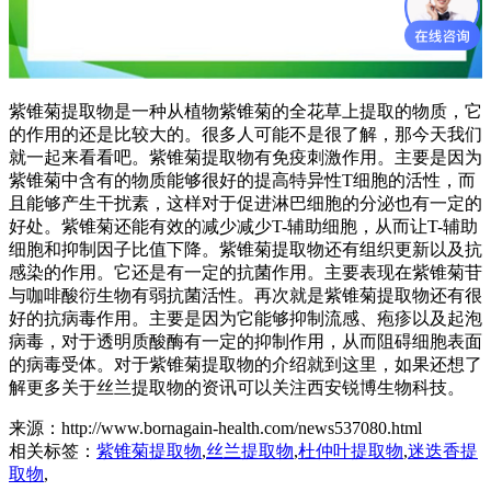
紫锥菊提取物是一种从植物紫锥菊的全花草上提取的物质，它
的作用的还是比较大的。很多人可能不是很了解，那今天我们
就一起来看看吧。紫锥菊提取物有免疫刺激作用。主要是因为
紫锥菊中含有的物质能够很好的提高特异性T细胞的活性，而
且能够产生干扰素，这样对于促进淋巴细胞的分泌也有一定的
好处。紫锥菊还能有效的减少减少T-辅助细胞，从而让T-辅助
细胞和抑制因子比值下降。紫锥菊提取物还有组织更新以及抗
感染的作用。它还是有一定的抗菌作用。主要表现在紫锥菊苷
与咖啡酸衍生物有弱抗菌活性。再次就是紫锥菊提取物还有很
好的抗病毒作用。主要是因为它能够抑制流感、疱疹以及起泡
病毒，对于透明质酸酶有一定的抑制作用，从而阻碍细胞表面
的病毒受体。对于紫锥菊提取物的介绍就到这里，如果还想了
解更多关于丝兰提取物的资讯可以关注西安锐博生物科技。
来源：http://www.bornagain-health.com/news537080.html
相关标签：
紫锥菊提取物
,
丝兰提取物
,
杜仲叶提取物
,
迷迭香提
取物
,