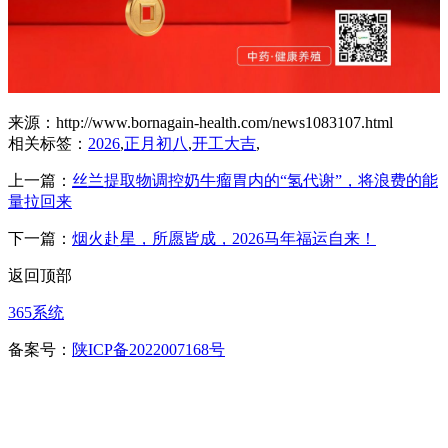
来源：http://www.bornagain-health.com/news1083107.html
相关标签：
2026
,
正月初八
,
开工大吉
,
上一篇：
丝兰提取物调控奶牛瘤胃内的“氢代谢”，将浪费的能
量拉回来
下一篇：
烟火赴星，所愿皆成，2026马年福运自来！
返回顶部
365系统
备案号：
陕ICP备2022007168号