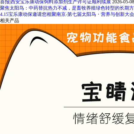
喜报|西安宝乐康动保饲料添加剂生产许可证顺利续展
2026-05-0
聚焦太阳鸟：中药替抗热力不减，是畜牧养殖绿色转型的长期方
4.15宝乐康动保邀请您相聚南京-第七届太阳鸟・营养与创新大
相关产品