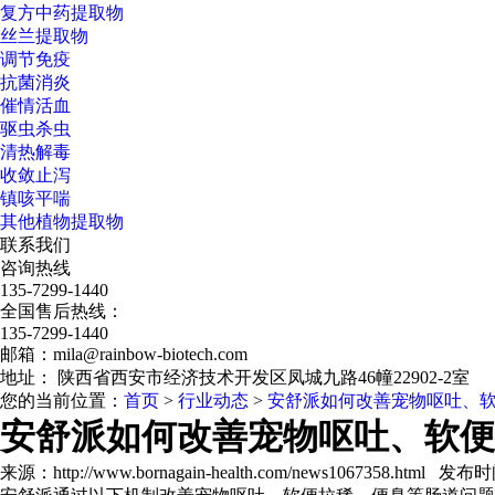
复方中药提取物
丝兰提取物
调节免疫
抗菌消炎
催情活血
驱虫杀虫
清热解毒
收敛止泻
镇咳平喘
其他植物提取物
联系我们
咨询热线
135-7299-1440
全国售后热线：
135-7299-1440
邮箱：mila@rainbow-biotech.com
地址： 陕西省西安市经济技术开发区凤城九路46幢22902-2室
您的当前位置：
首页
>
行业动态
>
安舒派如何改善宠物呕吐、
安舒派如何改善宠物呕吐、软便
来源：http://www.bornagain-health.com/news1067358.html 发布时