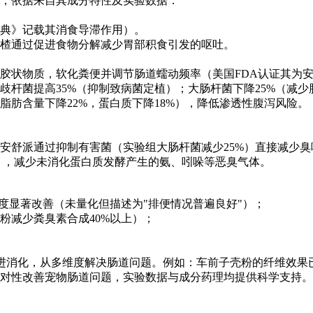
，依据来自其成分特性及实验数据：
典》记载其消食导滞作用）。
楂通过促进食物分解减少胃部积食引发的呕吐。
胶状物质，软化粪便并调节肠道蠕动频率（美国FDA认证其为
歧杆菌提高35%（抑制致病菌定植）；
大肠杆菌下降25%（减
肪含量下降22%，蛋白质下降18%），降低渗透性腹泻风险。
安舒派通过抑制有害菌（实验组大肠杆菌减少25%）直接减少臭
），减少未消化蛋白质发酵产生的氨、吲哚等恶臭气体。
度显著改善（未量化但描述为"排便情况普遍良好"）；
粉减少粪臭素合成40%以上）；
多维度解决肠道问题。例如：车前子壳粉的纤维效果已被《Journal
对性改善宠物肠道问题，实验数据与成分药理均提供科学支持。