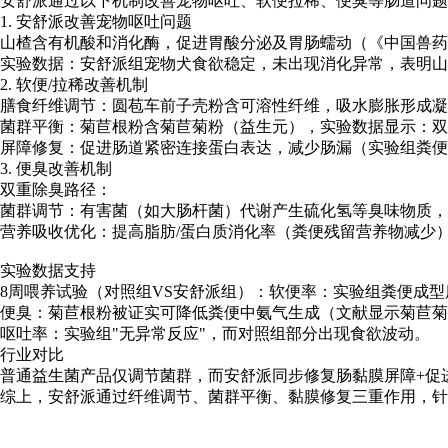
安舒派通过以下机制改善宠物呕吐、软便拉稀、便臭等肠道问题
1. 安舒派改善宠物呕吐问题
山楂含有机酸和消化酶，促进胃酸分泌及胃肠蠕动（《中国兽药
实验数据：安舒派组宠物犬食欲稳定，未出现消化异常，表明山
2. 软便/拉稀改善机制
膳食纤维调节：圆苞车前子壳粉含可溶性纤维，吸水膨胀形成凝
菌群平衡：菊苣根粉含菊苣菊粉（益生元），实验数据显示：双
屏障修复：促进肠道紧密连接蛋白表达，减少肠漏（实验组粪便脂
3. 便臭改善机制
双重除臭路径：
菌群调节：有害菌（如大肠杆菌）代谢产生硫化氢等臭味物质，
营养吸收优化：提高脂肪/蛋白质消化率（粪便残留营养物减少
实验数据支持
8周喂养试验（对照组VS安舒派组）：软便率：实验组粪便成型
便臭：菊苣根粉被证实可降低粪便中氨气生成（文献显示菊苣菊
呕吐率：实验组"无异常反应"，而对照组部分出现食欲波动。
行业对比
普通益生菌产品仅调节菌群，而安舒派同步修复肠黏膜屏障+促进消化，从
综上，安舒派通过纤维调节、菌群平衡、黏膜修复三重作用，针