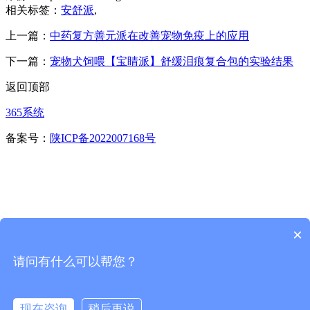
相关标签：
安舒派
,
上一篇：
中药复方善元派在改善宠物免疫上的应用
下一篇：
宠物犬饲喂【宝睛派】舒缓泪痕复合包的实验结果
返回顶部
365系统
备案号：
陕ICP备2022007168号
×
请问有什么可以帮您？
首页
一键拨号
现在咨询
稍后再说
咨询留言