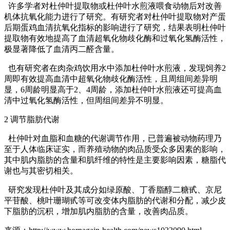
许多学者对杜仲叶提取物或杜仲叶水煎液喂食动物后对改善
机体抗氧化能力进行了研究。有研究者对杜仲叶提取物对产蛋
后期蛋鸡血清抗氧化指标的影响进行了研究，结果表明杜仲叶
提取物有效地提高了血清超氧化物歧化酶和过氧化氢酶活性，
极显著降低了血清丙二醛含量。
也有研究者在肉杂鸡饮用水中添加杜仲叶水煎液，发现饲养2
周即有效提高血清中超氧化物歧化酶活性，且周组间差异明
显，6周龄明显高于2、4周龄，添加杜仲叶水煎液还可提高血
清中过氧化氢酶活性，但周组间差异不明显。
2 调节脂肪代谢
杜仲叶对血脂和血糖的代谢调节作用，已普遍被动物药理乃
至于人体临床证实，而养殖动物的肉品质受众多因素的影响，
其中肌内脂肪的含量和肌纤维的特性是主要影响因素，糖脂代
谢也与其密切相关。
研究发现杜仲叶及其成分如绿原酸、丁香脂醇二糖甙、京尼
平苷酸、桃叶珊瑚甙等可改变体内脂肪的代谢和分配，减少皮
下脂肪的沉积，增加肌内脂肪的含量，改善肉品质。