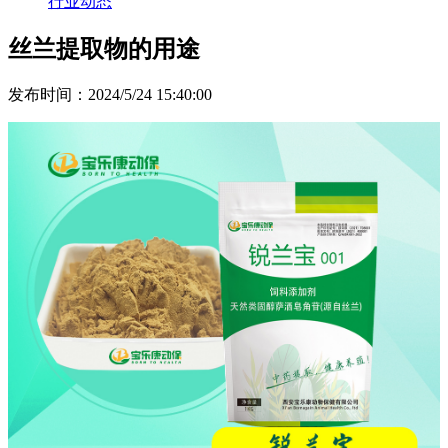
行业动态
丝兰提取物的用途
发布时间：2024/5/24 15:40:00