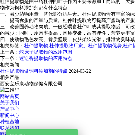
杜仲提取物是由中药杜仲的叶子作为主要来源加工而成的，大多
物作为饲料添加剂都有什么特点。
一、减少药物用量，替代部分抗生素。杜仲提取物含有丰富的绿
二、提高禽蛋的产量与质量。杜仲叶提取物可提高产蛋鸡的产
三、改善圈养动物肉质。一般经喂食杜仲叶或其提取物后，可改
的减少；同时，瘦肉率提高，肉质变嫩，富有弹性，营养更丰富
四、使动物毛色发亮、骨质坚硬，皮肤柔软光滑，排泄物臭味减
相关标签：
杜仲提取物
,
杜仲提取物厂家。杜仲提取物优势
,
杜仲
上一条：
蛇床子提取物的应用范围
下一条：
迷迭香提取物的应用特点
相关新闻
杜仲提取物做饲料添加剂的特点
2024-03-22
相关产品
西安宝乐康动物保健有限公司
网站首页
关于我们
产品中心
新闻中心
种植基地
联系我们
网站地图