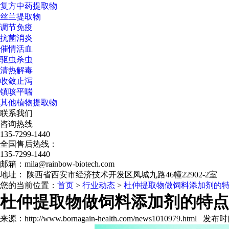
复方中药提取物
丝兰提取物
调节免疫
抗菌消炎
催情活血
驱虫杀虫
清热解毒
收敛止泻
镇咳平喘
其他植物提取物
联系我们
咨询热线
135-7299-1440
全国售后热线：
135-7299-1440
邮箱：mila@rainbow-biotech.com
地址： 陕西省西安市经济技术开发区凤城九路46幢22902-2室
您的当前位置：
首页
>
行业动态
>
杜仲提取物做饲料添加剂的
杜仲提取物做饲料添加剂的特点
来源：http://www.bornagain-health.com/news1010979.html 发布时